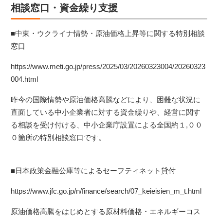
相談窓口・資金繰り支援
■中東・ウクライナ情勢・原油価格上昇等に関する特別相談
窓口
https://www.meti.go.jp/press/2025/03/20260323004/20260323
004.html
昨今の国際情勢や原油価格高騰などにより、
困難な状況に
直面している中小企業者に対する資金繰りや、経営に関す
る相談を受け付ける、中小企業庁設置による
全国約１,００
０箇所の特別相談窓口です。
■日本政策金融公庫等によるセーフティネット貸付
https://www.jfc.go.jp/n/finance/search/07_keieisien_m_t.html
原油価格高騰をはじめとする原材料価格・エネルギーコス